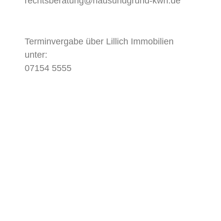
rechtsberatung@hausundgrund-kwh.de
Terminvergabe über Lillich Immobilien
unter:
07154 5555